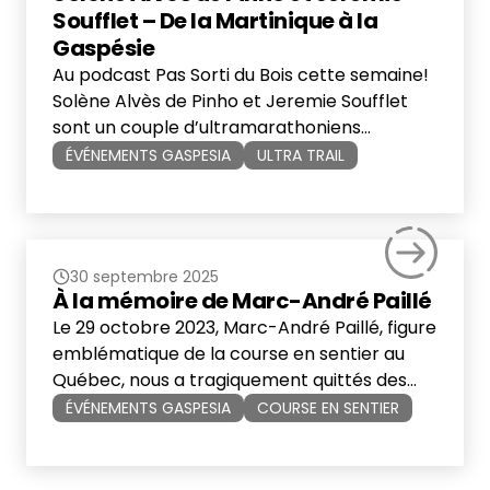
Soufflet – De la Martinique à la
Gaspésie
Au podcast Pas Sorti du Bois cette semaine!
Solène Alvès de Pinho et Jeremie Soufflet
sont un couple d’ultramarathoniens
martiniquais qui ont eu un véritable coup de
ÉVÉNEMENTS GASPESIA
ULTRA TRAIL
foudre pour les sentiers et les événements
trail québécois. Depuis 2023, ils voyagent en
Gaspésie pour venir se mesurer aux
redoutables épreuves de 100 miles
30 septembre 2025
organisées par les […]
À la mémoire de Marc-André Paillé
Le 29 octobre 2023, Marc-André Paillé, figure
emblématique de la course en sentier au
Québec, nous a tragiquement quittés des
suites d’un arrêt cardiaque alors qu’il
ÉVÉNEMENTS GASPESIA
COURSE EN SENTIER
pratiquait ce qu’il aimait le plus : courir en
montagne. Philanthrope et passionné
d’aventures, Marc-André relevait sans