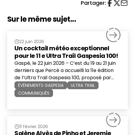
Partager:
Sur le même sujet...
22 juin 2026
Un cocktail météo exceptionnel
pour le 11 e Ultra Trail Gaspesia 100!
Gaspé, le 22 juin 2026 – C’est du 19 au 21 juin
derniers que Percé a accueilli la 11e édition
de l’Ultra Trail Gaspesia 100, proposé par
Événements Gaspesia. Malgré des
ÉVÉNEMENTS GASPESIA
ULTRA TRAIL
conditions météorologiques parmi les plus
COMMUNIQUÉS
difficiles de l’histoire de l’événement, plus de
1 300 coureuses et coureurs provenant de 11
pays et territoires ont relevé […]
11 février 2026
Solène Alvès de Pinho et Jeremie