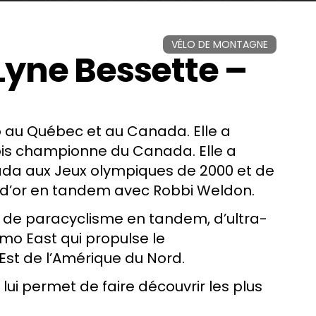
VÉLO DE MONTAGNE
ne Bessette –
lo au Québec et au Canada. Elle a
ois
championne du Canada
. Elle a
ada
aux
Jeux olympiques de 2000
et
de
e d’or en tandem avec Robbi Weldon.
es de paracyclisme en tandem, d’ultra-
imo East
qui propulse le
st de l’Amérique du Nord.
 lui permet de faire découvrir les plus