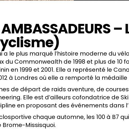
AMBASSADEURS – Ly
Cyclisme)
qui a le plus marqué l’histoire moderne du vé
ux du Commonwealth de 1998
et plus de 10 f
inin
en 1999 et 2001. Elle a représenté le
Can
12 à Londres où elle a remporté la médaill
 lignes de départ de raids aventure, de cours
eering. Elle est d’ailleurs cofondatrice de
Sk
ipline en proposant des événements dans l’E
closportive chaque automne,
les 100 à B7
qui
e Brome-Missisquoi.