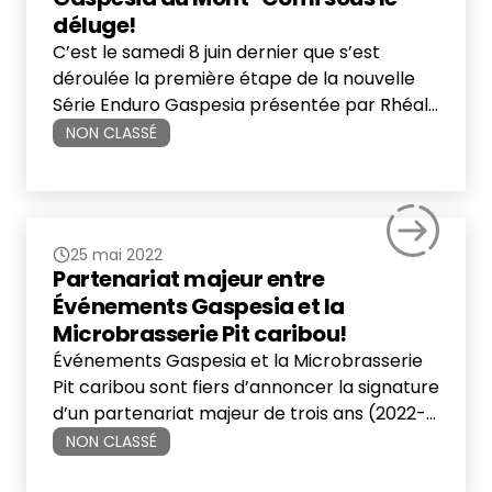
déluge!
C’est le samedi 8 juin dernier que s’est
déroulée la première étape de la nouvelle
Série Enduro Gaspesia présentée par Rhéal
Pitre Sport au Parc du Mont-Comi de St-
NON CLASSÉ
Donat-de-Rimouski! Pour l’occasion, une
quarantaine de cyclistes ont bravé la météo
pluvieuse pour prendre part à la seule
épreuve de la Série…
25 mai 2022
Partenariat majeur entre
Événements Gaspesia et la
Microbrasserie Pit caribou!
Événements Gaspesia et la Microbrasserie
Pit caribou sont fiers d’annoncer la signature
d’un partenariat majeur de trois ans (2022-
2024) qui permettra de propulser les
NON CLASSÉ
rendez-vous de la Série de Courses