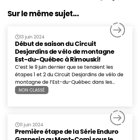
Sur le même sujet...
13 juin 2024
Début de saison du Circuit
Desjardins de vélo de montagne
Est-du-Québec à Rimouski!
C’est le 9 juin dernier que se tenaient les
étapes 1 et 2 du Circuit Desjardins de vélo de
montagne de l’Est-du-Québec dans les
sentiers du Parc Beauséjour de Rimouski. Une
NON CLASSÉ
quarantaine d’athlètes ont répondu à
l’invitation du Club de vélo de montagne de
Rimouski et d’Événements Gaspésia pour ce
lancement de…
11 juin 2024
Première étape de la Série Enduro
Gaspesia au Mont-Comi sous le