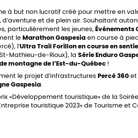
 à but non lucratif créé pour mettre en valeu
 d’aventure et de plein air. Souhaitant autan
s, particulièrement les jeunes,
Événements 
ment le
Marathon Gaspesia
en course à pied 
cé), l’
Ultra Trail Forillon en course en senti
St-Mathieu-de-Rioux), la
Série Enduro Gasp
lo de montagne de l’Est-du-Québec
!
nt le projet d’infrastructures
Percé 360
et 
gne Gaspesia
.
rix «Développement touristique» de la Soir
ntreprise touristique 2023» de Tourisme et