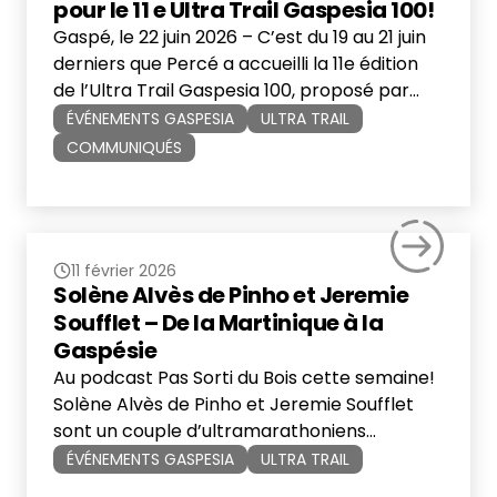
pour le 11 e Ultra Trail Gaspesia 100!
Gaspé, le 22 juin 2026 – C’est du 19 au 21 juin
derniers que Percé a accueilli la 11e édition
de l’Ultra Trail Gaspesia 100, proposé par
Événements Gaspesia. Malgré des
ÉVÉNEMENTS GASPESIA
ULTRA TRAIL
conditions météorologiques parmi les plus
COMMUNIQUÉS
difficiles de l’histoire de l’événement, plus de
1 300 coureuses et coureurs provenant de 11
pays et territoires ont relevé […]
11 février 2026
Solène Alvès de Pinho et Jeremie
Soufflet – De la Martinique à la
Gaspésie
Au podcast Pas Sorti du Bois cette semaine!
Solène Alvès de Pinho et Jeremie Soufflet
sont un couple d’ultramarathoniens
martiniquais qui ont eu un véritable coup de
ÉVÉNEMENTS GASPESIA
ULTRA TRAIL
foudre pour les sentiers et les événements