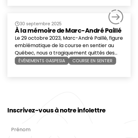
trail québécois. Depuis 2023, ils voyagent en
Gaspésie pour venir se mesurer aux
redoutables épreuves de 100 miles
30 septembre 2025
organisées par les […]
À la mémoire de Marc-André Paillé
Le 29 octobre 2023, Marc-André Paillé, figure
emblématique de la course en sentier au
Québec, nous a tragiquement quittés des
suites d’un arrêt cardiaque alors qu’il
ÉVÉNEMENTS GASPESIA
COURSE EN SENTIER
pratiquait ce qu’il aimait le plus : courir en
montagne. Philanthrope et passionné
d’aventures, Marc-André relevait sans
cesse des défis audacieux. Avant son décès,
il travaillait sur un projet […]
Inscrivez-vous à notre infolettre