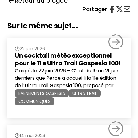
Retour au blogue
Partager:
Sur le même sujet...
22 juin 2026
Un cocktail météo exceptionnel
pour le 11 e Ultra Trail Gaspesia 100!
Gaspé, le 22 juin 2026 – C’est du 19 au 21 juin
derniers que Percé a accueilli la 11e édition
de l’Ultra Trail Gaspesia 100, proposé par
Événements Gaspesia. Malgré des
ÉVÉNEMENTS GASPESIA
ULTRA TRAIL
conditions météorologiques parmi les plus
COMMUNIQUÉS
difficiles de l’histoire de l’événement, plus de
1 300 coureuses et coureurs provenant de 11
pays et territoires ont relevé […]
14 mai 2026