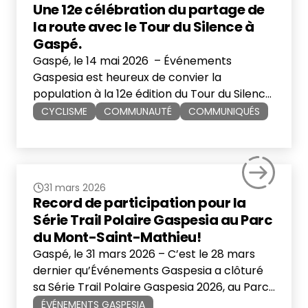
Une 12e célébration du partage de
la route avec le Tour du Silence à
Gaspé.
Gaspé, le 14 mai 2026 – Événements
Gaspesia est heureux de convier la
population à la 12e édition du Tour du Silence,
dont le départ sera donné le mercredi 20
CYCLISME
COMMUNAUTÉ
COMMUNIQUÉS
mai prochain dès 18 h 00 sur le site de la
Halte Routière Municipale de Gaspé, pour
une randonnée populaire de 22 km autour
de […]
31 mars 2026
Record de participation pour la
Série Trail Polaire Gaspesia au Parc
du Mont-Saint-Mathieu!
Gaspé, le 31 mars 2026 – C’est le 28 mars
dernier qu’Événements Gaspesia a clôturé
sa Série Trail Polaire Gaspesia 2026, au Parc
du Mont Saint-Mathieu de Saint-Mathieu de
ÉVÉNEMENTS GASPESIA