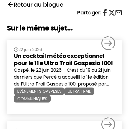
Retour au blogue
Partager:
Sur le même sujet...
22 juin 2026
Un cocktail météo exceptionnel
pour le 11 e Ultra Trail Gaspesia 100!
Gaspé, le 22 juin 2026 – C’est du 19 au 21 juin
derniers que Percé a accueilli la 11e édition
de l’Ultra Trail Gaspesia 100, proposé par
Événements Gaspesia. Malgré des
ÉVÉNEMENTS GASPESIA
ULTRA TRAIL
conditions météorologiques parmi les plus
COMMUNIQUÉS
difficiles de l’histoire de l’événement, plus de
1 300 coureuses et coureurs provenant de 11
pays et territoires ont relevé […]