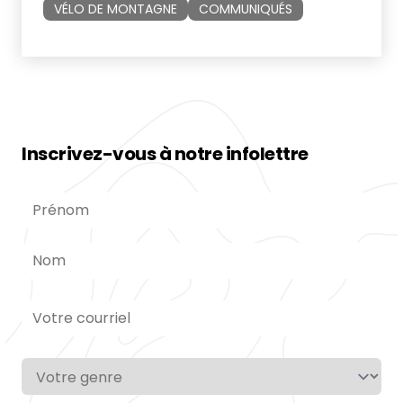
programmes juste ici:
VÉLO DE MONTAGNE
COMMUNIQUÉS
https://gaspesia.org/communaute/club-
de-velo-de-montagne-gaspesia/ Bonne
saison de vélo!
Inscrivez-vous à notre infolettre