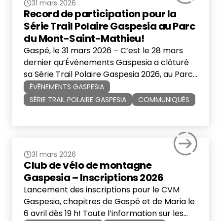
31 mars 2026
Record de participation pour la
Série Trail Polaire Gaspesia au Parc
du Mont-Saint-Mathieu!
Gaspé, le 31 mars 2026 – C’est le 28 mars
dernier qu’Événements Gaspesia a clôturé
sa Série Trail Polaire Gaspesia 2026, au Parc
du Mont Saint-Mathieu de Saint-Mathieu de
ÉVÉNEMENTS GASPESIA
Rioux. Présentée par Metatuq et Xact
SÉRIE TRAIL POLAIRE GASPESIA
COMMUNIQUÉS
Nutrition, la Série Trail Polaire Gaspesia est
une série d’épreuves uniques de trail running
sur neige nocturne et de ski de
randonnée(skimo), proposée à même […]
31 mars 2026
Club de vélo de montagne
Gaspesia – Inscriptions 2026
Lancement des inscriptions pour le CVM
Gaspesia, chapitres de Gaspé et de Maria le
6 avril dès 19 h! Toute l’information sur les