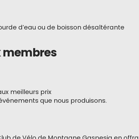
ourde d’eau ou de boisson désaltérante
ux membres
x meilleurs prix
ds événements que nous produisons.
u Club de Vélo de Montagne Gaspesia en off